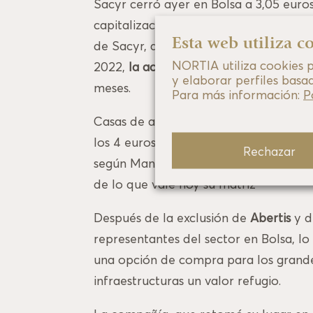
Sacyr cerró ayer en Bolsa a 3,05 euro
capitalización de 2.089 millones de e
Esta web utiliza c
de Sacyr, anunció el plan de desinver
NORTIA utiliza cookies pr
2022,
la acción se ha revalorizado u
y elaborar perfiles basa
meses.
Para más información:
P
Casas de análisis como CaixaBank sitú
los 4 euros por acción, fruto del poten
Rechazar
según Manrique, alcanzará los 3.700 m
de lo que vale hoy su matriz
Después de la exclusión de
Abertis
y 
representantes del sector en Bolsa, l
una opción de compra para los grande
infraestructuras un valor refugio.