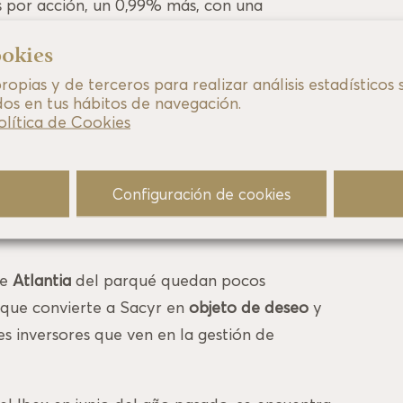
s por acción, un 0,99% más, con una
uros. Desde que
Manuel Manrique
, presidente
ookies
siones parcialmente ejecutado, en octubre de
opias y de terceros para realizar análisis estadísticos 
n 50%
. Hoy vale un euro más que hace 10
dos en tus hábitos de navegación.
olítica de Cookies
an el precio objetivo de Sacyr por encima de
cial de su división de concesiones cuyo valor,
Configuración de cookies
illones de euros en 2025, 1.700 millones más
de
Atlantia
del parqué quedan pocos
o que convierte a Sacyr en
objeto de deseo
y
s inversores que ven en la gestión de