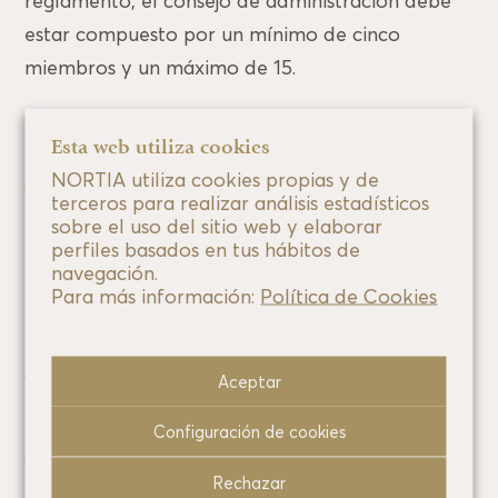
reglamento, el consejo de administración debe
estar compuesto por un mínimo de cinco
miembros y un máximo de 15.
Estarán repartidos en nueve dominicales; dos
Esta web utiliza cookies
ejecutivos, que son
Carlos Asó
, presidente de
NORTIA utiliza cookies propias y de
Grupo Andbank y vicepresidente de MyInvestor,
terceros para realizar análisis estadísticos
y
Nuria Rocamora
, consejera delegada del
sobre el uso del sitio web y elaborar
perfiles basados en tus hábitos de
neobanco; y tres independientes.
navegación.
Para más información:
Política de Cookies
Ambos consejeros llegan tras la ronda de
financiación que MyInvestor hizo a finales del
año pasado y que Nortia Capital y Arama
Aceptar
Futuro lideraron.
Configuración de cookies
Captó
45 millones de euros durante el pasado
Rechazar
ejercicio
que sirvieron para fortalecer sus ratios.